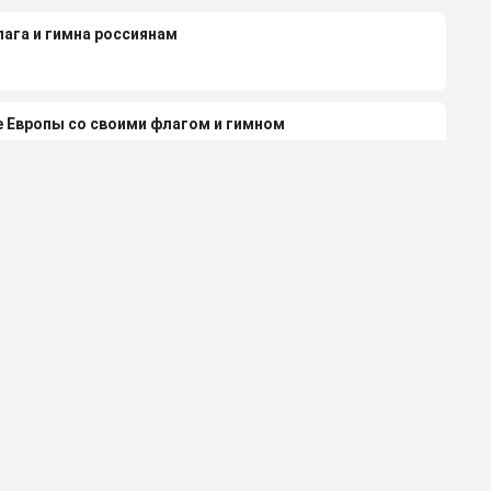
лага и гимна россиянам
е Европы со своими флагом и гимном
нди 2027 года из-за неучастия России
леной Вяльбе и Дмитрием Свищевым