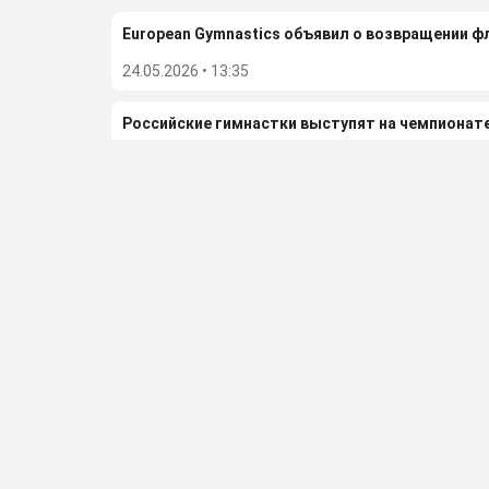
European Gymnastics объявил о возвращении ф
24.05.2026
•
13:35
Российские гимнастки выступят на чемпионат
24.05.2026
•
09:03
FIB сообщила об отмене чемпионата мира по бе
23.05.2026
•
08:14
Дмитрий Губерниев подвел итоги встречи с Е
20.05.2026
•
12:55
Больше новостей
Выбор редакции