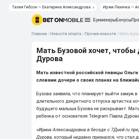
Талия Гибсон — Екатерина Александрова
Иржи Лехечка — А
Букмекеры
Бонусы
Про
Главная
/
Новости спорта
/
Прочие новости
/
Мать Бузо
Мать Бузовой хочет, чтобы 
Дурова
Мать известной российской певицы Ольги
словами дочери о своих планах на ближайш
Бузова заявила, что планирует выйти замуж в
длительного декретного отпуска артистка хоч
будущего малыша Бузова не раскрывает. Мать
ребенка от основателя Telegram Павла Дурова
«
Ирина Александровна в беседе с 7Дней.ru пре
Дурова, который недавно признался, что стал