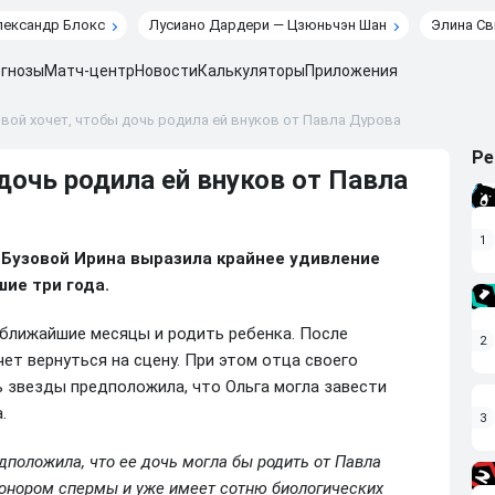
лександр Блокс
Лусиано Дардери — Цзюньчэн Шан
Элина Св
гнозы
Матч-центр
Новости
Калькуляторы
Приложения
вой хочет, чтобы дочь родила ей внуков от Павла Дурова
Ре
дочь родила ей внуков от Павла
1
 Бузовой Ирина выразила крайнее удивление
ие три года.
 ближайшие месяцы и родить ребенка. После
2
ет вернуться на сцену. При этом отца своего
 звезды предположила, что Ольга могла завести
.
3
дположила, что ее дочь могла бы родить от Павла
 донором спермы и уже имеет сотню биологических