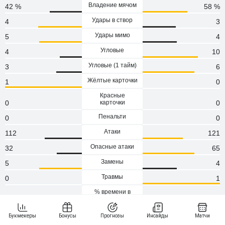
Владение мячом
42 %
58 %
Удары в створ
4
3
Удары мимо
5
4
Угловые
4
10
Угловые (1 тaйм)
3
6
Жёлтые карточки
1
0
Красные
0
карточки
0
Пенальти
0
0
Атаки
112
121
Опасные атаки
32
65
Замены
5
4
Травмы
0
1
% времени в
оборонительной
29.20
трети
28.90
Кроссы
8
20