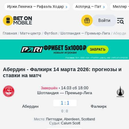
Иржи Лехечка — Рафаэль Ходар
Асплунд — Пат
Миллер 
Войти
Главная
/
Матч-центр
/
Футбол
/
Шотландия — Премьер-Лига
/
Абердин 
Абердин - Фалкирк 14 марта 2026: прогнозы и
ставки на матч
14.03 сб 18:00
Завершён
•
Шотландия — Премьер-Лига
1 : 1
Абердин
Фалкирк
0 : 0
Место:
Питтодри, Aberdeen, Scotland
Судья:
Calum Scott