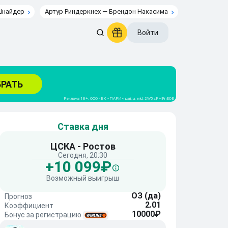
Шнайдер
Артур Риндеркнех — Брендон Накасима
Войти
Ставка дня
ЦСКА - Ростов
Сегодня, 20:30
+10 099₽
Возможный выигрыш
ОЗ (да)
Прогноз
2.01
Коэффициент
10000₽
Бонус за регистрацию