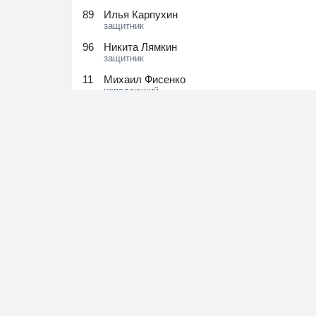
89
Илья Карпухин
защитник
96
Никита Лямкин
защитник
11
Михаил Фисенко
нападающий
13
Radel Zamaltdinov
нападающий
55
Alexander Chmelevski
нападающий
71
Alexey Pustozerov
нападающий
86
Nikita Dynyak
нападающий
92
Dmitri Katelevsky
нападающий
14
Григорий Денисенко
Left wing
17
Александр Барабанов