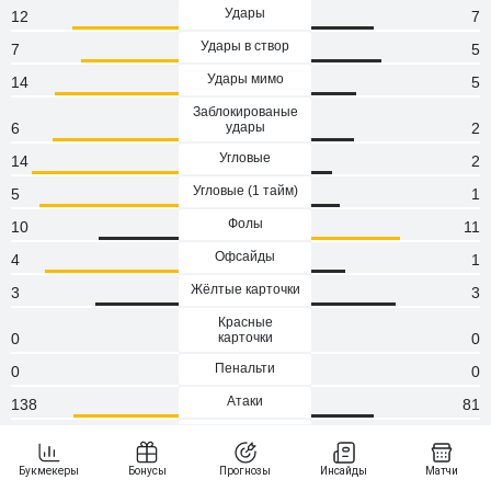
Удары
12
7
Удары в створ
7
5
Удары мимо
14
5
Заблокированые
6
удары
2
Угловые
14
2
Угловые (1 тaйм)
5
1
Фолы
10
11
Офсайды
4
1
Жёлтые карточки
3
3
Красные
0
карточки
0
Пенальти
0
0
Атаки
138
81
Сейвы
0
0
Опасные атаки
96
36