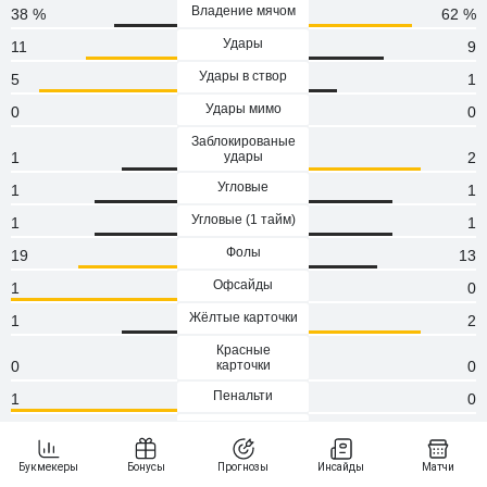
Владение мячом
38 %
62 %
Удары
11
9
Удары в створ
5
1
Удары мимо
0
0
Заблокированые
1
удары
2
Угловые
1
1
Угловые (1 тaйм)
1
1
Фолы
19
13
Офсайды
1
0
Жёлтые карточки
1
2
Красные
0
карточки
0
Пенальти
1
0
Атаки
52
76
Сейвы
3
1