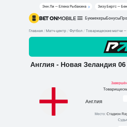
Энн Ли — Елена Рыбакина
Зизу Бергс — Бе
Букмекеры
Бонусы
Про
Главная
/
Матч-центр
/
Футбол
/
Товарищеские матчи —
Англия - Новая Зеландия 06
Завершё
Товарищеск
Англия
Место:
Стадион Ray
Судь