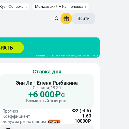
Жуан Фонсека
Молдавский — Каппелоцца
Войти
Ставка дня
Энн Ли - Елена Рыбакина
Сегодня, 19:30
+6 000₽
Возможный выигрыш
Ф2 (-4.5)
Прогноз
1.60
Коэффициент
10000₽
Бонус за регистрацию