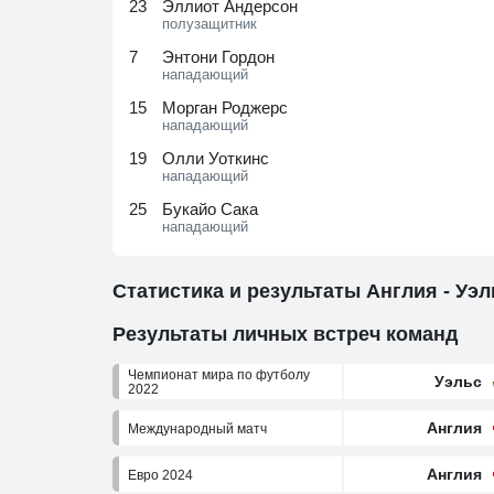
23
Эллиот Андерсон
полузащитник
7
Энтони Гордон
нападающий
15
Морган Роджерс
нападающий
19
Олли Уоткинс
нападающий
25
Букайо Сака
нападающий
Статистика и результаты Англия - Уэл
Результаты личных встреч команд
Чемпионат мира по футболу
Уэльс
2022
Англия
Международный матч
Англия
Евро 2024