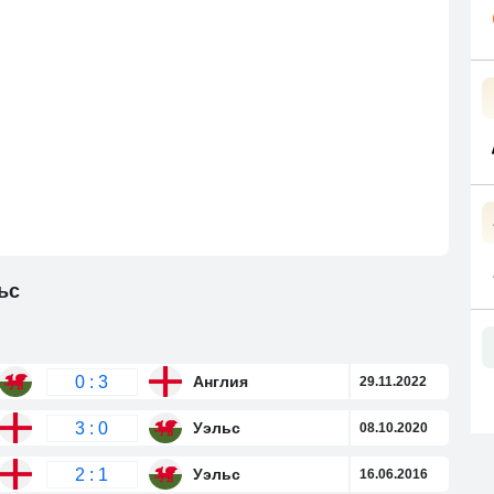
ьс
0 : 3
Англия
29.11.2022
3 : 0
Уэльс
08.10.2020
2 : 1
Уэльс
16.06.2016