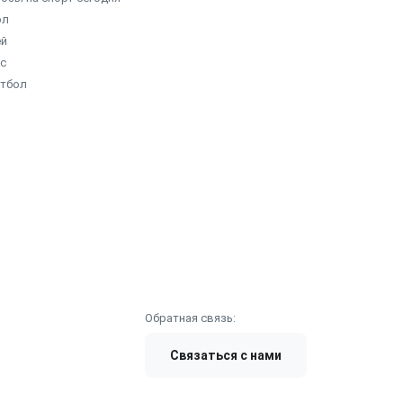
ол
ей
с
етбол
Обратная связь:
Связаться с нами