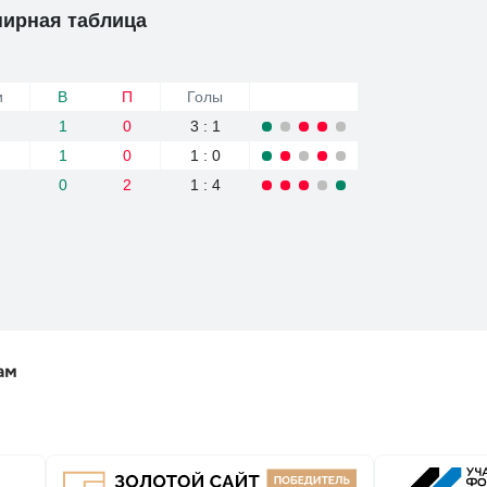
нирная таблица
и
В
П
Голы
1
0
3 : 1
1
0
1 : 0
0
2
1 : 4