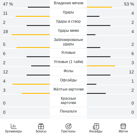
Владение мячом
47 %
53 %
Удары
11
4
Удары в створ
2
2
Удары мимо
18
4
Заблокированые
5
удары
2
Угловые
6
6
Угловые (1 тaйм)
2
3
Фолы
12
12
Офсайды
4
1
Жёлтые карточки
3
2
Красные
0
карточки
0
Пенальти
0
0
Атаки
77
96
Сейвы
0
0