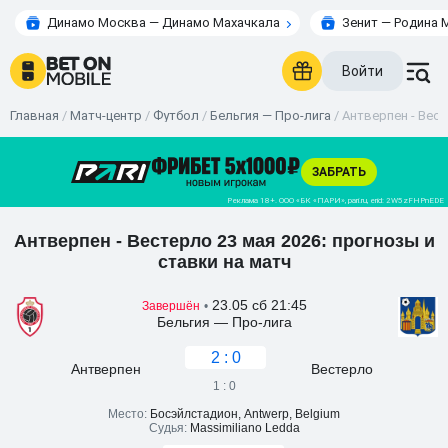
Динамо Москва — Динамо Махачкала
Зенит — Родина 
Войти
Главная
/
Матч-центр
/
Футбол
/
Бельгия — Про-лига
/
Антверпен - Вест
Антверпен - Вестерло 23 мая 2026: прогнозы и
ставки на матч
23.05 сб 21:45
Завершён
•
Бельгия — Про-лига
2 : 0
Антверпен
Вестерло
1 : 0
Место:
Босэйлстадион, Antwerp, Belgium
Судья:
Massimiliano Ledda