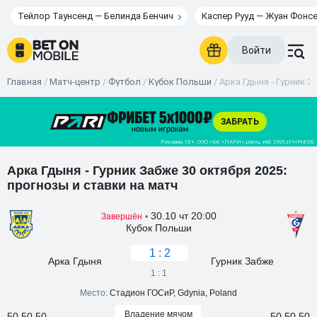
Тейлор Таунсенд — Белинда Бенчич
Каспер Рууд — Жуан Фонс
Войти
Главная
/
Матч-центр
/
Футбол
/
Кубок Польши
/
Арка Гдыня - Гурник З
Арка Гдыня - Гурник Забже 30 октября 2025:
прогнозы и ставки на матч
30.10 чт 20:00
Завершён
•
Кубок Польши
1 : 2
Арка Гдыня
Гурник Забже
1 : 1
Место:
Стадион ГОСиР, Gdynia, Poland
Владение мячом
50,50,50
50,50,50