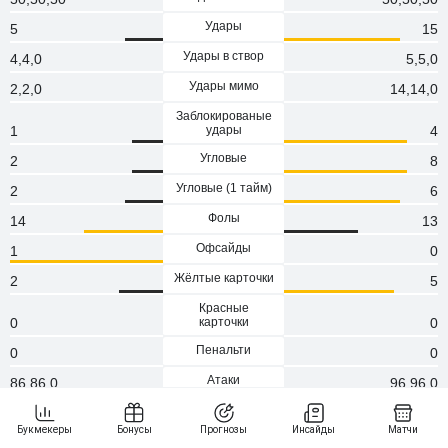
Удары
5
15
Удары в створ
4,4,0
5,5,0
Удары мимо
2,2,0
14,14,0
Заблокированые
1
удары
4
Угловые
2
8
Угловые (1 тaйм)
2
6
Фолы
14
13
Офсайды
1
0
Жёлтые карточки
2
5
Красные
0
карточки
0
Пенальти
0
0
Атаки
86,86,0
96,96,0
Сейвы
3
3
Опасные атаки
56,56,0
83,83,0