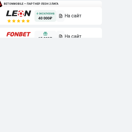
BETONMOBILE — ПАРТНЕР ЛЕОН 2 ЛИГА
40 000₽
15 000₽
3 000₽
10 000₽
Смотреть всех
Бонусы букмекеров
10 000₽