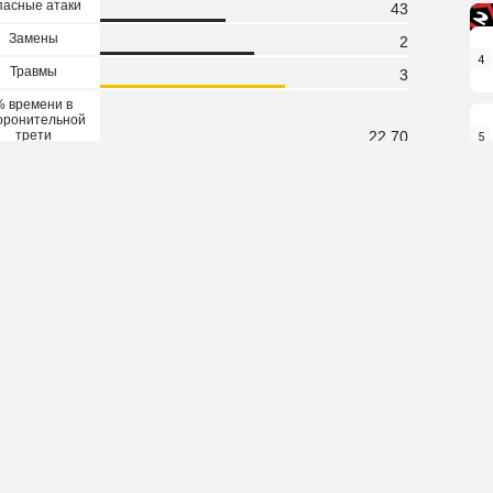
пасные атаки
43
Замены
2
4
Травмы
3
% времени в
оронительной
трети
22.70
5
Кроссы
8
ность кроссов
0.50
6
Ключевые
передачи
6
Точность
7
передач
0.70
xG
0.61