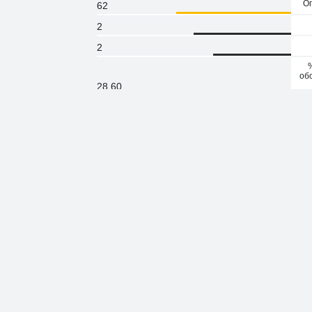
О
62
2
2
об
28.60
16
Точ
0.19
5
0.76
0.62
Коэффициенты
Составы
Статистика
Составы команд