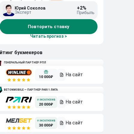
+2%
Юрий Соколов
Эксперт
Прибыль
Повторить ставку
Читать прогноз >
йтинг букмекеров
ГЕНЕРАЛЬНЫЙ ПАРТНЕР РПЛ
10 000₽
BETONMOBILE — ПАРТНЕР PARI 1 ЛИГА
20 000₽
30 000₽