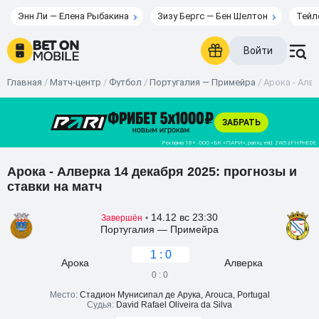
Энн Ли — Елена Рыбакина
Зизу Бергс — Бен Шелтон
Тейл
Войти
Главная
/
Матч-центр
/
Футбол
/
Португалия — Примейра
/
Арока - Алве
Арока - Алверка 14 декабря 2025: прогнозы и
ставки на матч
14.12 вс 23:30
Завершён
•
Португалия — Примейра
1 : 0
Арока
Алверка
0 : 0
Место:
Стадион Мунисипал де Арука, Arouca, Portugal
Судья:
David Rafael Oliveira da Silva