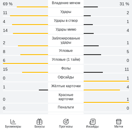
Владение мячом
69 %
31 %
Удары
11
2
Удары в створ
4
1
Удары мимо
14
4
Заблокированые
2
удары
1
Угловые
8
5
Угловые (1 тaйм)
6
0
Фолы
15
11
Офсайды
0
1
Жёлтые карточки
1
4
Красные
0
карточки
1
Пенальти
0
0
Атаки
143
67
Сейвы
1
3