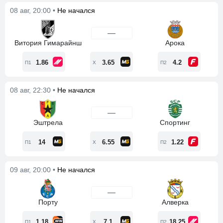
08 авг, 20:00 •
Не начался
—
Витория Гимарайнш
Арока
1.86
3.65
4.2
П1
Х
П2
08 авг, 22:30 •
Не начался
—
Эштрела
Спортинг
14
6.55
1.22
П1
Х
П2
09 авг, 20:00 •
Не начался
—
Порту
Алверка
1.18
7.1
18.25
П1
Х
П2