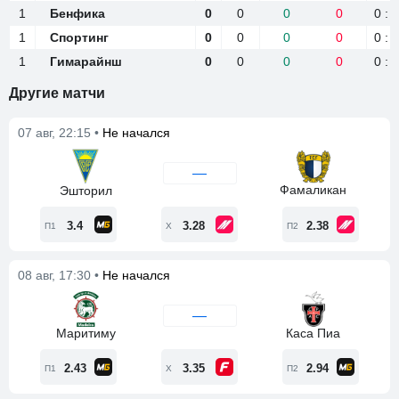
1
1
Бенфика
Бенфика
0
0
0
0
0 : 0
1
1
Спортинг
Спортинг
0
0
0
0
0 : 0
1
1
Гимарайнш
Гимарайнш
0
0
0
0
0 : 0
Другие матчи
07 авг, 22:15 •
Не начался
—
Фамаликан
Эшторил
3.4
3.28
2.38
П1
Х
П2
08 авг, 17:30 •
Не начался
—
Маритиму
Каса Пиа
2.43
3.35
2.94
П1
Х
П2