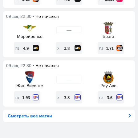
09 авг, 22:30 •
Не начался
—
Морейренсе
Брага
4.9
3.8
1.71
П1
Х
П2
09 авг, 22:30 •
Не начался
—
Жил Висенте
Риу Аве
1.93
3.8
3.6
П1
Х
П2
Смотреть все матчи