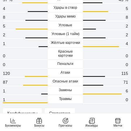
Удары в створ
4
5
Удары мимо
8
8
Угловые
5
2
Угловые (1 тaйм)
2
2
Жёлтые карточки
1
4
Красные
0
карточки
0
Пенальти
0
0
Атаки
120
115
Опасные атаки
87
71
Замены
1
6
Травмы
1
0
Коэффициенты
Статистика
Статистика и результаты Ашдод - Хапоэль