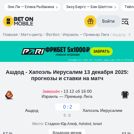
Энн Ли — Елена Рыбакина
Зизу Бергс — Бен Шелтон
Тейл
Войти
Главная
/
Матч-центр
/
Футбол
/
Израиль — Премьер Лига
/
Ашдод - Ха
Ашдод - Хапоэль Иерусалим 13 декабря 2025:
прогнозы и ставки на матч
13.12 сб 16:00
Завершён
•
Израиль — Премьер Лига
0 : 2
Ашдод
Хапоэль Иерусалим
0 : 0
Место:
Стадион Юд-Алеф, Ashdod, Israel
Владение мячом
57 %
43 %