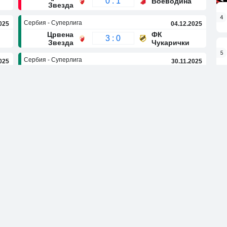
0 : 1
Воеводина
Звезда
4
Сербия - Суперлига
025
04.12.2025
Црвена
ФК
3 : 0
Звезда
Чукарички
5
Сербия - Суперлига
025
30.11.2025
ОФК
Црвена
3 : 4
Белград
Звезда
6
Лига Европы УЕФА
025
27.11.2025
Црвена
1 : 0
ФКСБ
Звезда
7
Сербия - Суперлига
025
23.11.2025
Явор
Црвена
1 : 0
ак
Иваница
Звезда
ица
и
В
П
Голы
3
0
7 : 1