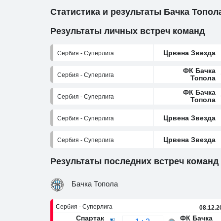
Статистика и результаты Бачка Топол
Результаты личных встреч команд
Црвена Звезда
Сербия - Суперлига
ФК Бачка
Сербия - Суперлига
Топола
ФК Бачка
Сербия - Суперлига
Топола
Црвена Звезда
Сербия - Суперлига
Црвена Звезда
Сербия - Суперлига
Результаты последних встреч команд
Бачка Топола
Сербия - Суперлига
08.12.2
Спартак
ФК Бачка