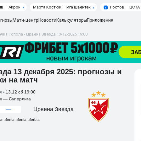
в — Акрон
Марта Костюк — Ига Швентек
Ростов — ЦСКА
гнозы
Матч-центр
Новости
Калькуляторы
Приложения
ачка Топола - Црвена Звезда 13-12-2025 19:00
зда 13 декабря 2025: прогнозы и
ки на матч
13.12 сб 19:00
я
•
я — Суперлига
Црвена Звезда
—
on Senta, Senta, Serbia