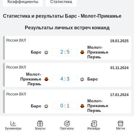
Коэффициенты
Статистика
Статистика и результаты Барс - Молот-Прикамье
Результаты личных встреч команд
Россия ВХЛ
19.01.2025
Молот-
2 : 5
Прикамье
Барс
Пермь
Россия ВХЛ
01.11.2024
Молот-
4 : 3
Прикамье
Барс
Пермь
Россия ВХЛ
17.01.2024
Молот-
0 : 1
Прикамье
Барс
Пермь
Россия ВХЛ
04.10.2023
Молот-
3 : 2
Прикамье
Барс