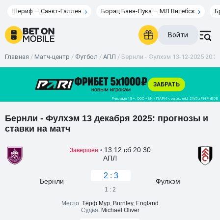
Шериф — Санкт-Галлен
Борац Баня-Лука — МЛ Витебск
Б
Войти
Главная
/
Матч-центр
/
Футбол
/
АПЛ
/
Бернли - Фулхэм 13-12-2025 20:3
Бернли - Фулхэм 13 декабря 2025: прогнозы и
ставки на матч
13.12 сб 20:30
Завершён
•
АПЛ
2 : 3
Бернли
Фулхэм
1 : 2
Место:
Тёрф Мур, Burnley, England
Судья:
Michael Oliver