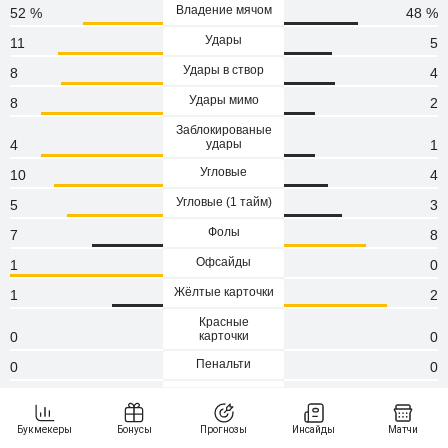
Владение мячом
52 %
48 %
Удары
11
5
Удары в створ
8
4
Удары мимо
8
2
Заблокированые
4
удары
1
Угловые
10
4
Угловые (1 тaйм)
5
3
Фолы
7
8
Офсайды
1
0
Жёлтые карточки
1
2
Красные
0
карточки
0
Пенальти
0
0
Атаки
133
74
Сейвы
0
5