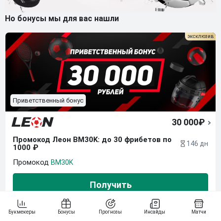
Но бонусы мы для вас нашли
Приветственный бонус
30 000₽
Промокод Леон BM30K: до 30 фрибетов по 
146 дн
1000 ₽
BM30K
Получить