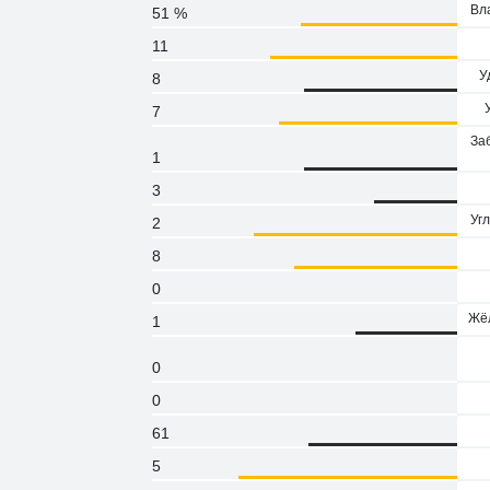
Вл
51 %
11
У
8
7
За
1
3
Уг
2
8
0
Жё
1
0
0
61
5