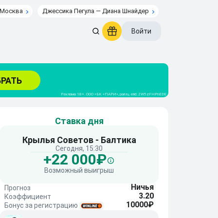
 Москва
Джессика Пегула — Диана Шнайдер
Войти
Ставка дня
Крылья Советов - Балтика
Сегодня, 15:30
+22 000₽
Возможный выигрыш
Ничья
Прогноз
3.20
Коэффициент
10000₽
Бонус за регистрацию