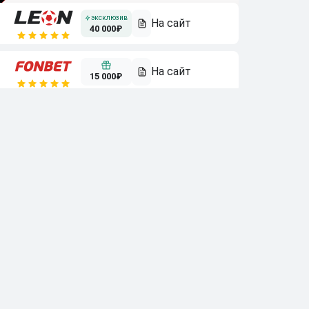
40 000₽
15 000₽
3 000₽
10 000₽
Смотреть всех
Бонусы букмекеров
10 000₽