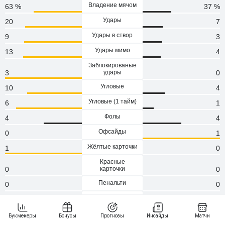
Владение мячом
63 %
37 %
Удары
20
7
Удары в створ
9
3
Удары мимо
13
4
Заблокированые
3
удары
0
Угловые
10
4
Угловые (1 тaйм)
6
1
Фолы
4
4
Офсайды
0
1
Жёлтые карточки
1
0
Красные
0
карточки
0
Пенальти
0
0
Атаки
134
71
Сейвы
2
9