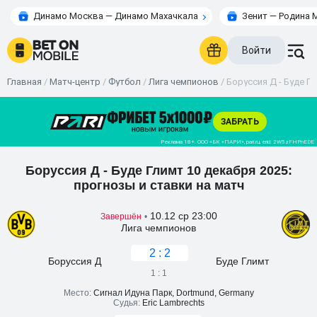
Динамо Москва — Динамо Махачкала
Зенит — Родина 
Войти
Главная
/
Матч-центр
/
Футбол
/
Лига чемпионов
/
Боруссия Д - Буде Гл
Боруссия Д - Буде Глимт 10 декабря 2025:
прогнозы и ставки на матч
10.12 ср 23:00
Завершён
•
Лига чемпионов
2 : 2
Боруссия Д
Буде Глимт
1 : 1
Место:
Сигнал Идуна Парк, Dortmund, Germany
Судья:
Eric Lambrechts