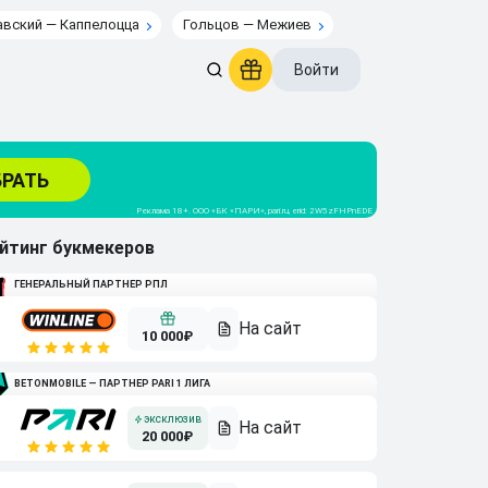
вский — Каппелоцца
Гольцов — Межиев
Войти
йтинг букмекеров
ГЕНЕРАЛЬНЫЙ ПАРТНЕР РПЛ
10 000₽
BETONMOBILE — ПАРТНЕР PARI 1 ЛИГА
20 000₽