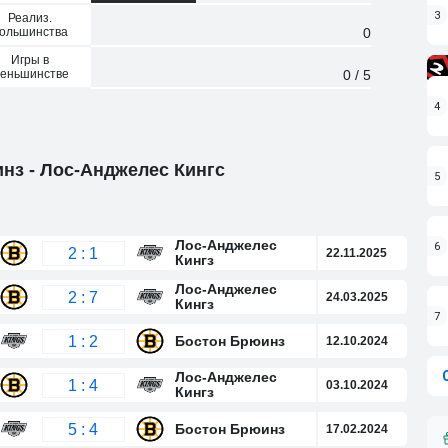
3
Реализ.
ольшинства
0
Игры в
еньшинстве
0 / 5
4
нз - Лос-Анджелес Кингс
5
Лос-Анджелес
6
2 : 1
22.11.2025
Кингз
Лос-Анджелес
2 : 7
24.03.2025
Кингз
7
1 : 2
Бостон Брюинз
12.10.2024
Лос-Анджелес
1 : 4
03.10.2024
Кингз
5 : 4
Бостон Брюинз
17.02.2024