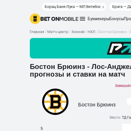
Борац Баня-Лука — МЛ Витебск
Брага — Д
Букмекеры
Бонусы
Про
Главная
/
Матч-центр
/
Хоккей
/
НХЛ
/
Бостон Брюинз - 
Бостон Брюинз - Лос-Анджел
прогнозы и ставки на матч
Завершё
Бостон Брюинз
Место:
ТД Га
5