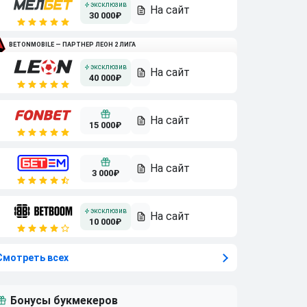
30 000₽
BETONMOBILE — ПАРТНЕР ЛЕОН 2 ЛИГА
40 000₽
15 000₽
3 000₽
10 000₽
Смотреть всех
Бонусы букмекеров