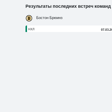
Результаты последних встреч команд
Бостон Брюинз
НХЛ
07.03.2
Вашингтон
Бостон
1 : 3
Кэпиталз
Брюинз
НХЛ
06.03.2
Бостон
НСХ
3 : 6
Брюинз
Предаторс
НХЛ
04.03.2
Питтсбург
Бостон
1 : 2
Пингвинз
Брюинз
НХЛ
28.02.2
Бостон
Филадель
1 : 3
Брюинз
Флайерс
НХЛ
27.02.2
Коламбус
Бостон