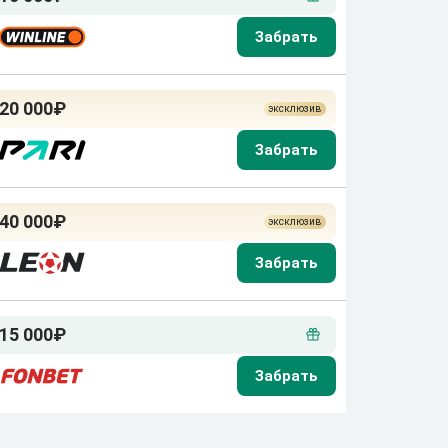
20 000₽
40 000₽
15 000₽