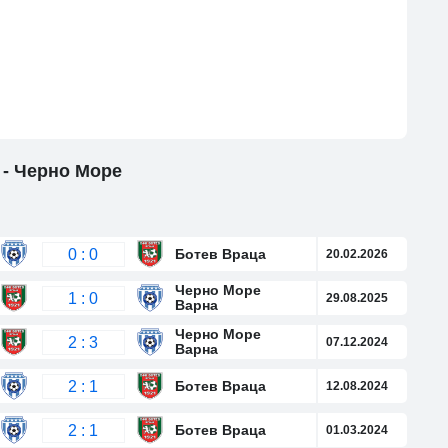
 - Черно Море
0 : 0
Ботев Враца
20.02.2026
Черно Море
1 : 0
29.08.2025
Варна
Черно Море
2 : 3
07.12.2024
Варна
2 : 1
Ботев Враца
12.08.2024
2 : 1
Ботев Враца
01.03.2024