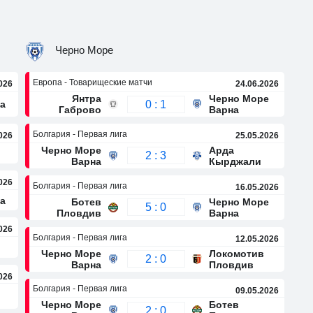
Черно Море
Европа - Товарищеские матчи
026
24.06.2026
Янтра
Черно Море
0 : 1
а
Габрово
Варна
Болгария - Первая лига
026
25.05.2026
Черно Море
Арда
2 : 3
Варна
Кырджали
026
Болгария - Первая лига
16.05.2026
а
Ботев
Черно Море
5 : 0
Пловдив
Варна
026
Болгария - Первая лига
12.05.2026
Черно Море
Локомотив
2 : 0
Варна
Пловдив
026
Болгария - Первая лига
09.05.2026
Черно Море
Ботев
2 : 0