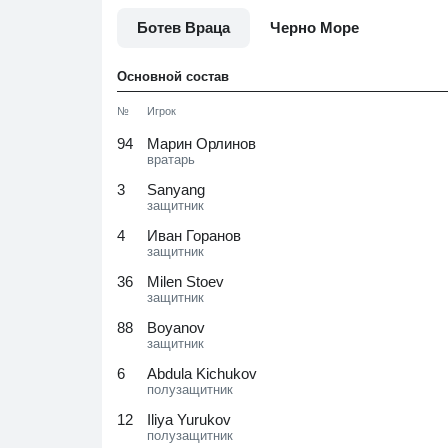
Ботев Враца
Черно Море
Основной состав
№
Игрок
94
Марин Орлинов
вратарь
3
Sanyang
защитник
4
Иван Горанов
защитник
36
Milen Stoev
защитник
88
Boyanov
защитник
6
Abdula Kichukov
полузащитник
12
Iliya Yurukov
полузащитник