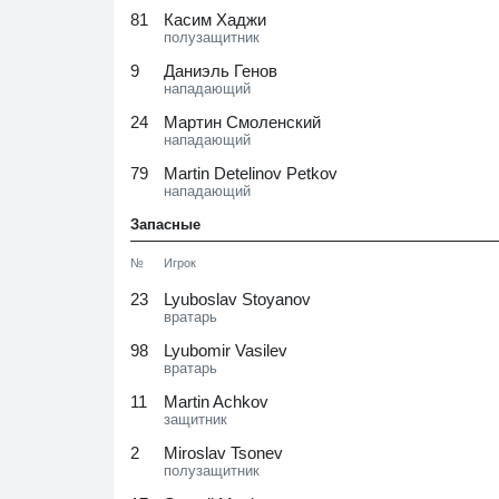
81
Касим Хаджи
полузащитник
9
Даниэль Генов
нападающий
24
Мартин Смоленский
нападающий
79
Martin Detelinov Petkov
нападающий
Запасные
№
Игрок
23
Lyuboslav Stoyanov
вратарь
98
Lyubomir Vasilev
вратарь
11
Martin Achkov
защитник
2
Miroslav Tsonev
полузащитник