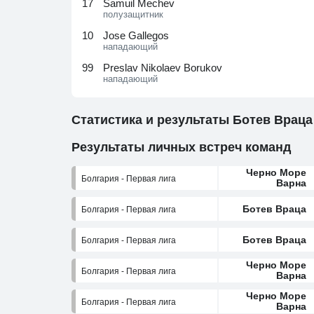
17
Samuil Mechev
полузащитник
10
Jose Gallegos
нападающий
99
Preslav Nikolaev Borukov
нападающий
Статистика и результаты Ботев Враца
Результаты личных встреч команд
Черно Море
Болгария - Первая лига
Варна
Ботев Враца
Болгария - Первая лига
Ботев Враца
Болгария - Первая лига
Черно Море
Болгария - Первая лига
Варна
Черно Море
Болгария - Первая лига
Варна