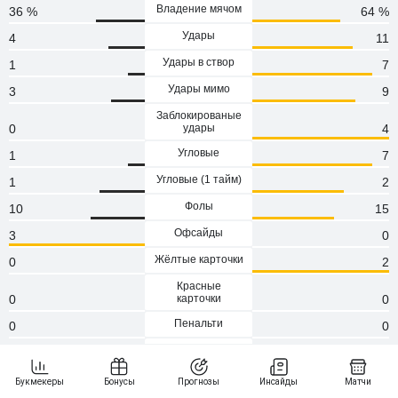
Владение мячом
36 %
64 %
Удары
4
11
Удары в створ
1
7
Удары мимо
3
9
Заблокированые
0
удары
4
Угловые
1
7
Угловые (1 тaйм)
1
2
Фолы
10
15
Офсайды
3
0
Жёлтые карточки
0
2
Красные
0
карточки
0
Пенальти
0
0
Атаки
71
103
Сейвы
4
1