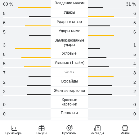
Владение мячом
69 %
31 %
Удары
5
6
Удары в створ
6
5
Удары мимо
5
6
Заблокированые
3
удары
1
Угловые
8
5
Угловые (1 тaйм)
5
4
Фолы
7
8
Офсайды
2
2
Жёлтые карточки
2
2
Красные
0
карточки
0
Пенальти
0
0
Атаки
145
93
Сейвы
0
0