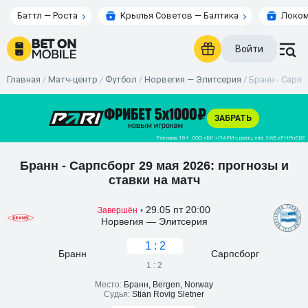
Баттл — Роста
Крылья Советов — Балтика
Локом
Войти
Главная
/
Матч-центр
/
Футбол
/
Норвегия — Элитсерия
/
Бранн - Сарпс
Бранн - Сарпсборг 29 мая 2026: прогнозы и
ставки на матч
29.05 пт 20:00
Завершён
•
Норвегия — Элитсерия
1 : 2
Бранн
Сарпсборг
1 : 2
Место:
Бранн, Bergen, Norway
Судья:
Stian Rovig Sletner