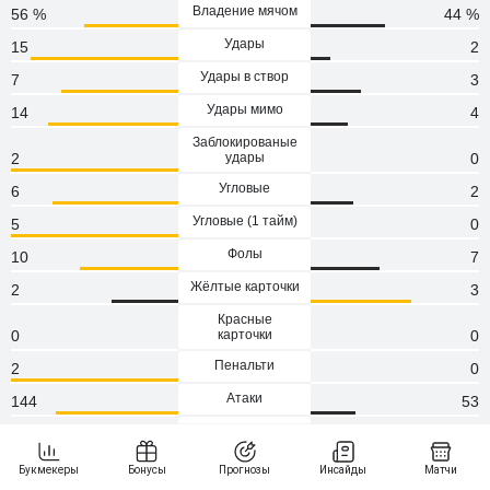
Владение мячом
56 %
44 %
Удары
15
2
Удары в створ
7
3
Удары мимо
14
4
Заблокированые
2
удары
0
Угловые
6
2
Угловые (1 тaйм)
5
0
Фолы
10
7
Жёлтые карточки
2
3
Красные
0
карточки
0
Пенальти
2
0
Атаки
144
53
Сейвы
0
2
Опасные атаки
48
21