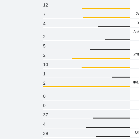
12
У
7
4
За
2
5
Уг
2
10
1
Жё
2
0
0
37
4
О
39