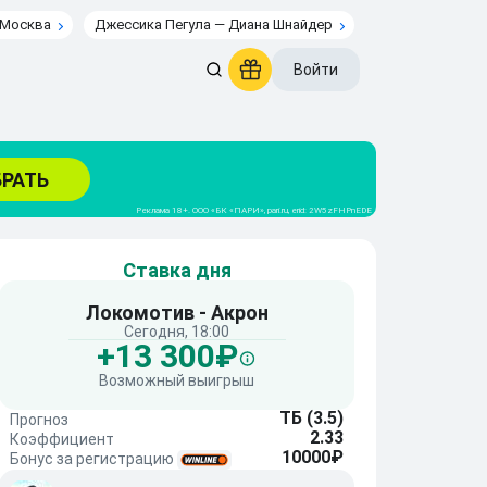
 Москва
Джессика Пегула — Диана Шнайдер
Войти
Ставка дня
Локомотив - Акрон
Сегодня, 18:00
+13 300₽
Возможный выигрыш
ТБ (3.5)
Прогноз
2.33
Коэффициент
10000₽
Бонус за регистрацию