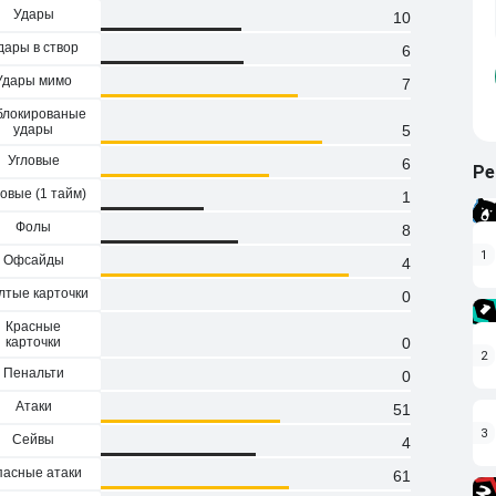
Удары
10
дары в створ
6
Удары мимо
7
блокированые
удары
5
Угловые
6
Ре
ловые (1 тaйм)
1
Фолы
8
1
Офсайды
4
лтые карточки
0
Красные
карточки
0
2
Пенальти
0
Атаки
51
3
Сейвы
4
пасные атаки
61