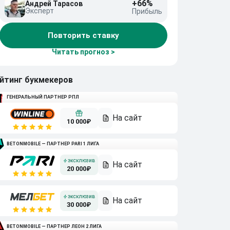
+66%
Андрей Тарасов
Эксперт
Прибыль
Повторить ставку
Читать прогноз >
йтинг букмекеров
ГЕНЕРАЛЬНЫЙ ПАРТНЕР РПЛ
10 000₽
BETONMOBILE — ПАРТНЕР PARI 1 ЛИГА
20 000₽
30 000₽
BETONMOBILE — ПАРТНЕР ЛЕОН 2 ЛИГА