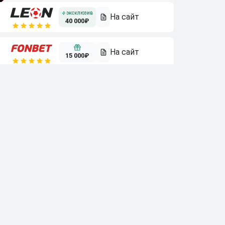
40 000₽
15 000₽
3 000₽
10 000₽
Смотреть всех
Бонусы букмекеров
10 000₽