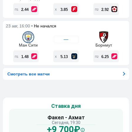
2.44
3.85
2.92
П1
Х
П2
23 авг, 16:00 •
Не начался
—
Ман Сити
Борнмут
1.48
5.13
6.25
П1
Х
П2
Смотреть все матчи
Ставка дня
Факел - Ахмат
Сегодня, 19:30
+9 700₽