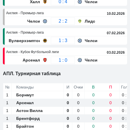
0 : 4
Халл
Челси
Англия - Премьер-лига
10.02.2026
2 : 2
Челси
Лидс
Англия - Премьер-лига
07.02.2026
1 : 3
Вулверхэмптон
Челси
Англия - Кубок Футбольной лиги
03.02.2026
1 : 0
Арсенал
Челси
АПЛ. Турнирная таблица
№
№
Команды
Команды
И
Очки
В
П
Гол
1
1
Борнмут
Борнмут
0
0
0
0
0 : 0
1
1
Арсенал
Арсенал
0
0
0
0
0 : 0
1
1
Астон Вилла
Астон Вилла
0
0
0
0
0 : 0
1
1
Брентфорд
Брентфорд
0
0
0
0
0 : 0
1
1
Брайтон
Брайтон
0
0
0
0
0 : 0