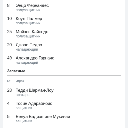
8
Энцо Фернандес
полузащитник
10
Коул Палмер
полузащитник
25
Мойзес Кайседо
полузащитник
20
Джоао Педро
нападающий
49
Алехандро Гарначо
нападающий
Запасные
№
Игрок
28
Тедди Шарман-Лоу
вратарь
4
Тосин Адарабиойо
защитник
5
Бенуа Бадиашиле Мукинаи
защитник