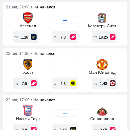
21 авг, 22:00 •
Не начался
—
Арсенал
Ковентри Сити
1.18
7.8
18.25
П1
Х
П2
22 авг, 14:30 •
Не начался
—
Халл
Ман Юнайтед
7.5
4.6
1.48
П1
Х
П2
22 авг, 17:00 •
Не начался
—
Ипсвич Таун
Сандерленд