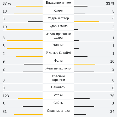
Владение мячом
67 %
33 %
Удары
13
5
Удары в створ
3
5
Удары мимо
19
2
Заблокированые
8
удары
1
Угловые
8
1
Угловые (1 тaйм)
2
1
Фолы
9
10
Жёлтые карточки
2
2
Красные
0
карточки
0
Пенальти
0
0
Атаки
123
76
Сейвы
3
3
Опасные атаки
81
34