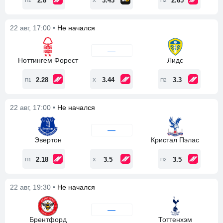
2.8
3.43
2.65
П1
Х
П2
22 авг, 17:00 •
Не начался
—
Ноттингем Форест
Лидс
2.28
3.44
3.3
П1
Х
П2
22 авг, 17:00 •
Не начался
—
Эвертон
Кристал Пэлас
2.18
3.5
3.5
П1
Х
П2
22 авг, 19:30 •
Не начался
—
Брентфорд
Тоттенхэм