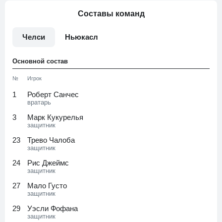
Составы команд
Челси
Ньюкасл
Основной состав
№
Игрок
1
Роберт Санчес
вратарь
3
Марк Кукурелья
защитник
23
Трево Чалоба
защитник
24
Рис Джеймс
защитник
27
Мало Густо
защитник
29
Уэсли Фофана
защитник