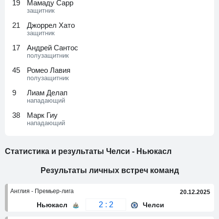
19
Мамаду Сарр
защитник
21
Джоррел Хато
защитник
17
Андрей Сантос
полузащитник
45
Ромео Лавия
полузащитник
9
Лиам Делап
нападающий
38
Марк Гиу
нападающий
Статистика и результаты Челси - Ньюкасл
Результаты личных встреч команд
Англия - Премьер-лига
20.12.2025
2 : 2
Ньюкасл
Челси