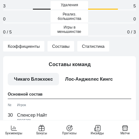
Удаления
3
5
Реализ.
0
большинства
0
Игры в
0 / 5
меньшинстве
0 / 3
Коэффициенты
Составы
Статистика
Составы команд
Чикаго Блэкхокс
Лос-Анджелес Кингс
Основной состав
№
Игрок
30
Спенсер Найт
вратарь
40
Арвид Содерблом
вратарь