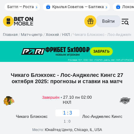
Баттл — Роста
Крылья Советов — Балтика
Локом
Войти
Главная
/
Матч-центр
/
Хоккей
/
НХЛ
/
Чикаго Блэкхокс - Лос-Анджелес 
Чикаго Блэкхокс - Лос-Анджелес Кингс 27
октября 2025: прогнозы и ставки на матч
27.10 пн 02:00
Завершён
•
НХЛ
1 : 3
Чикаго Блэкхокс
Лос-Анджелес Кингс
1 : 0
Место:
Юнайтед Центр, Chicago, IL, USA