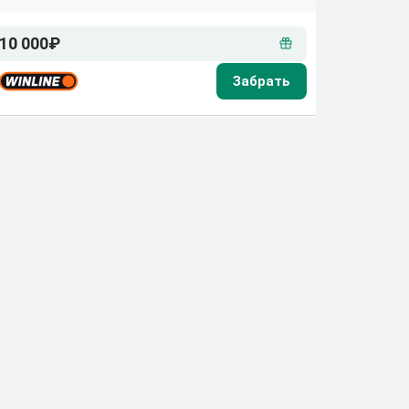
10 000₽
20 000₽
40 000₽
15 000₽