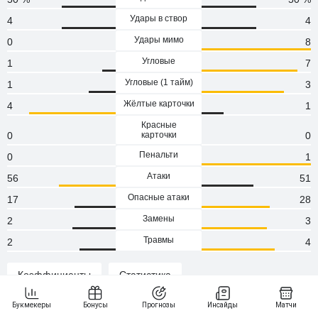
Удары в створ
4
4
Удары мимо
0
8
Угловые
1
7
Угловые (1 тaйм)
1
3
Жёлтые карточки
4
1
Красные
0
карточки
0
Пенальти
0
1
Атаки
56
51
Опасные атаки
17
28
Замены
2
3
Травмы
2
4
Коэффициенты
Статистика
Статистика и результаты Чукарички - Радник