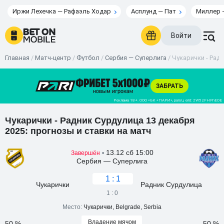
Иржи Лехечка — Рафаэль Ходар
Асплунд — Пат
Миллер 
Войти
Главная
/
Матч-центр
/
Футбол
/
Сербия — Суперлига
/
Чукарички - Радн
Чукарички - Радник Сурдулица 13 декабря
2025: прогнозы и ставки на матч
13.12 сб 15:00
Завершён
•
Сербия — Суперлига
1 : 1
Чукарички
Радник Сурдулица
1 : 0
Место:
Чукарички, Belgrade, Serbia
Владение мячом
50 %
50 %