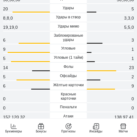
Удары
20
5
Удары в створ
8,8,0
3,3,0
Удары мимо
19,19,0
5,5,0
Заблокированые
6
удары
3
Угловые
9
1
Угловые (1 тaйм)
5
1
Фолы
14
23
Офсайды
5
2
Жёлтые карточки
6
9
Красные
0
карточки
0
Пенальти
0
0
Атаки
152,120,32
138,97,41
Сейвы
0
0
Опасные атаки
131,105,26
70,43,27