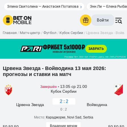
Элина Свитолина — Анастасия Потапова
Энн Ли — Елена Рыба
Войти
Главная
/
Матч-центр
/
Футбол
/
Кубок Сербии
/
Црвена Звезда - Войвод
Црвена Звезда - Войводина 13 мая 2026:
прогнозы и ставки на матч
13.05 ср 21:00
Завершён
•
Кубок Сербии
2 : 2
Црвена Звезда
Войводина
0 : 2
Место:
Караджорке, Novi Sad, Serbia
Владение мячом
50,50,50
50,50,50