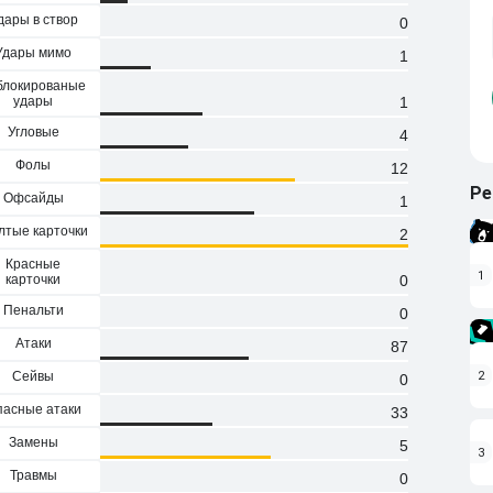
дары в створ
0
Удары мимо
1
блокированые
удары
1
Угловые
4
Фолы
12
Ре
Офсайды
1
лтые карточки
2
Красные
1
карточки
0
Пенальти
0
Атаки
87
Сейвы
2
0
пасные атаки
33
Замены
5
3
Травмы
0