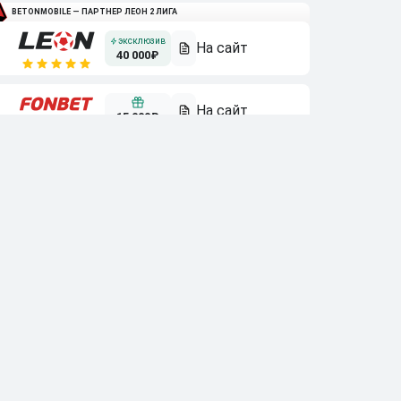
BETONMOBILE — ПАРТНЕР ЛЕОН 2 ЛИГА
40 000₽
15 000₽
3 000₽
10 000₽
Смотреть всех
Бонусы букмекеров
10 000₽