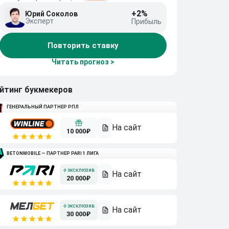
+2%
Юрий Соколов
Эксперт
Прибыль
Повторить ставку
Читать прогноз >
йтинг букмекеров
ГЕНЕРАЛЬНЫЙ ПАРТНЕР РПЛ
10 000₽
BETONMOBILE — ПАРТНЕР PARI 1 ЛИГА
20 000₽
30 000₽