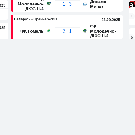
Динамо
1 : 3
Молодечно-
025
Минск
ДЮСШ-4
4
Беларусь - Премьер-лига
28.09.2025
ФК
025
2 : 1
Молодечно-
ФК Гомель
ДЮСШ-4
5
Беларусь - Премьер-лига
19.09.2025
ФК
Нафтан
5 : 0
Молодечно-
6
Новополоцк
ДЮСШ-4
таблица
7
и
В
П
Голы
10
1
26 : 12
9
1
30 : 13
9
2
28 : 13
9
5
29 : 15
7
5
18 : 16