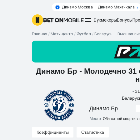
Динамо Москва — Динамо Махачкала
Букмекеры
Бонусы
Про
Главная
/
Матч-центр
/
Футбол
/
Беларусь — Высшая ли
Динамо Бр - Молодечно 31 
н
31
•
Беларус
Динамо Бр
Место:
Областной спортивны
Коэффициенты
Статистика