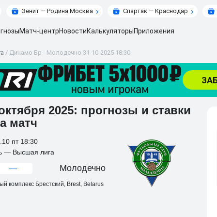
Зенит — Родина Москва
Спартак — Краснодар
гнозы
Матч-центр
Новости
Калькуляторы
Приложения
га
/
Динамо Бр - Молодечно 31-10-2025 18:30
октября 2025: прогнозы и ставки
а матч
.10 пт 18:30
ь — Высшая лига
Молодечно
—
й комплекс Брестский, Brest, Belarus