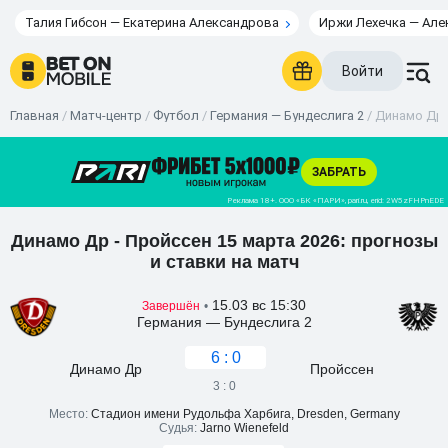
Талия Гибсон — Екатерина Александрова
Иржи Лехечка — Але
Войти
Главная
/
Матч-центр
/
Футбол
/
Германия — Бундеслига 2
/
Динамо Др -
Динамо Др - Пройссен 15 марта 2026: прогнозы
и ставки на матч
15.03 вс 15:30
Завершён
•
Германия — Бундеслига 2
6 : 0
Динамо Др
Пройссен
3 : 0
Место:
Стадион имени Рудольфа Харбига, Dresden, Germany
Судья:
Jarno Wienefeld