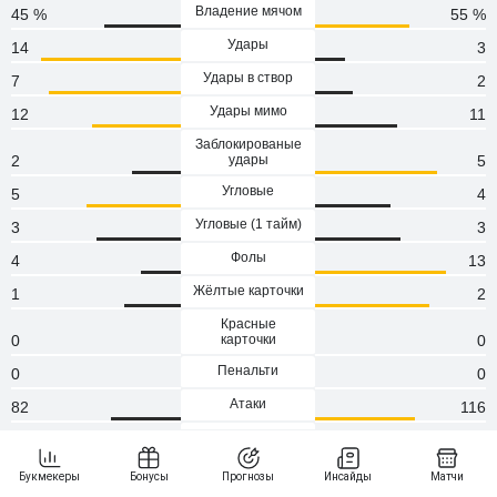
Владение мячом
45 %
55 %
Удары
14
3
Удары в створ
7
2
Удары мимо
12
11
Заблокированые
2
удары
5
Угловые
5
4
Угловые (1 тaйм)
3
3
Фолы
4
13
Жёлтые карточки
1
2
Красные
0
карточки
0
Пенальти
0
0
Атаки
82
116
Сейвы
1
1
Опасные атаки
33
33