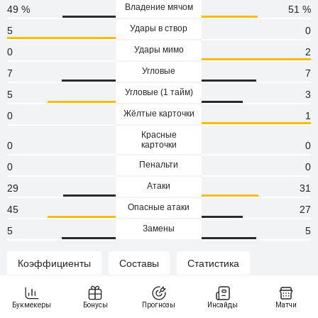
Владение мячом
49 %
51 %
Удары в створ
5
0
Удары мимо
0
2
Угловые
7
7
Угловые (1 тaйм)
5
3
Жёлтые карточки
0
1
Красные
0
карточки
0
Пенальти
0
0
Атаки
29
31
Опасные атаки
45
27
Замены
5
5
Коэффициенты
Составы
Статистика
Составы команд