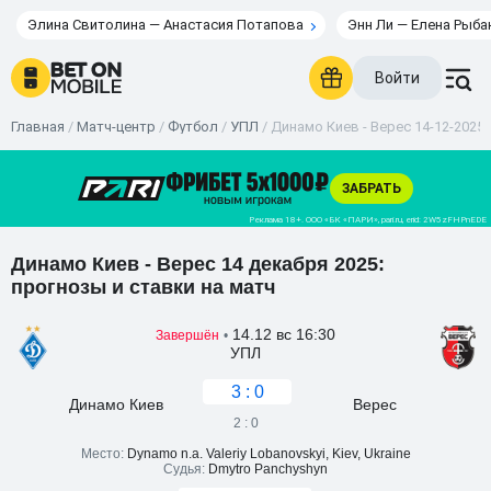
Элина Свитолина — Анастасия Потапова
Энн Ли — Елена Рыба
Войти
Главная
/
Матч-центр
/
Футбол
/
УПЛ
/
Динамо Киев - Верес 14-12-2025 
Динамо Киев - Верес 14 декабря 2025:
прогнозы и ставки на матч
14.12 вс 16:30
Завершён
•
УПЛ
3 : 0
Динамо Киев
Верес
2 : 0
Место:
Dynamo n.a. Valeriy Lobanovskyi, Kiev, Ukraine
Судья:
Dmytro Panchyshyn