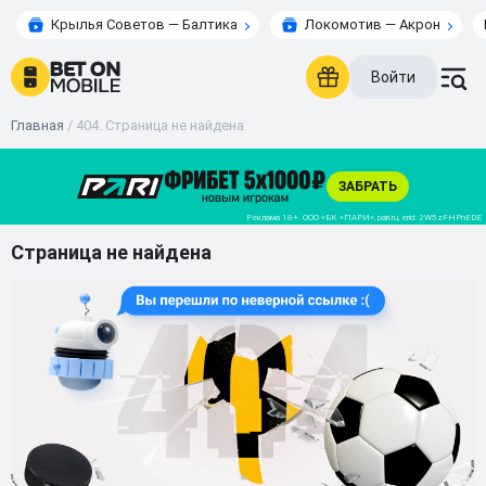
Крылья Советов — Балтика
Локомотив — Акрон
Войти
Главная
/
404. Страница не найдена
Страница не найдена