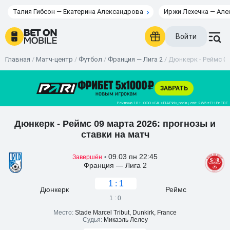
Талия Гибсон — Екатерина Александрова
Иржи Лехечка — Але
Войти
Главная
/
Матч-центр
/
Футбол
/
Франция — Лига 2
/
Дюнкерк - Реймс 09
Дюнкерк - Реймс 09 марта 2026: прогнозы и
ставки на матч
09.03 пн 22:45
Завершён
•
Франция — Лига 2
1 : 1
Дюнкерк
Реймс
1 : 0
Место:
Stade Marcel Tribut, Dunkirk, France
Судья:
Микаэль Лелеу