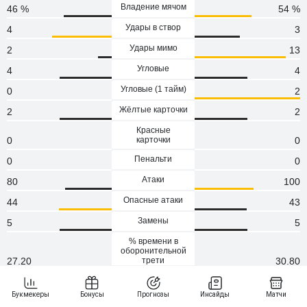
Владение мячом
46 %
54 %
Удары в створ
4
3
Удары мимо
2
13
Угловые
4
4
Угловые (1 тaйм)
0
2
Жёлтые карточки
2
2
Красные
0
карточки
0
Пенальти
0
0
Атаки
80
100
Опасные атаки
44
43
Замены
5
5
% времени в
оборонительной
27.20
трети
30.80
Кроссы
13
18
Точность кроссов
0.38
0.39