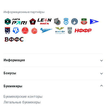
Информационные партнёры
Информация
Бонусы
Букмекеры
Букмекерские конторы
Легальные букмекеры