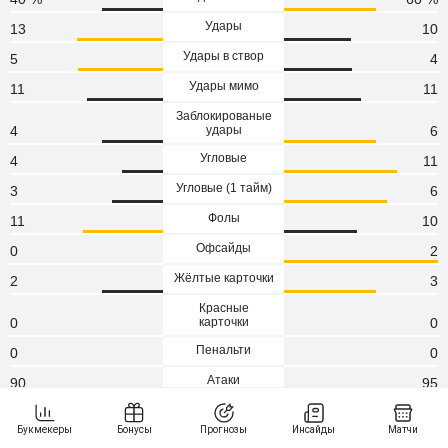
Удары
13
10
Удары в створ
5
4
Удары мимо
11
11
Заблокированые
4
удары
6
Угловые
4
11
Угловые (1 тaйм)
3
6
Фолы
11
10
Офсайды
0
2
Жёлтые карточки
2
3
Красные
0
карточки
0
Пенальти
0
0
Атаки
90
95
Сейвы
0
0
Опасные атаки
53
71