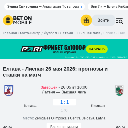
Элина Свитолина — Анастасия Потапова
Энн Ли — Елена Рыба
Войти
Главная
/
Матч-центр
/
Футбол
/
Латвия — Высшая лига
/
Елгава - Лиеп
Елгава - Лиепая 26 мая 2026: прогнозы и
ставки на матч
26.05 вт 18:00
Завершён
•
Латвия — Высшая лига
1 : 1
Елгава
Лиепая
1 : 0
Место:
Zemgales Olimpiskais Centrs, Jelgava, Latvia
Владение мячом
40 %
60 %