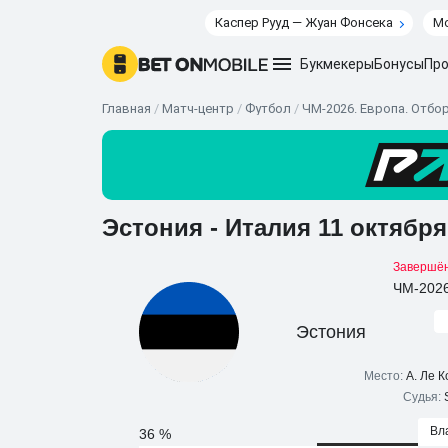
Каспер Рууд — Жуан Фонсека
Мо
Букмекеры
Бонусы
Про
Главная
/
Матч-центр
/
Футбол
/
ЧМ-2026. Европа. Отбо
Эстония - Италия 11 октября
Завершё
ЧМ-2026
Эстония
Место:
А. Ле К
Судья:
Вл
36 %