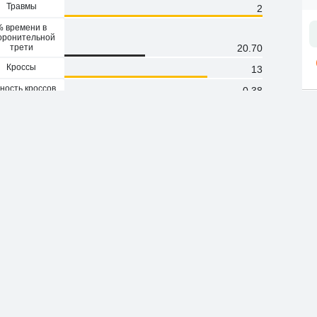
Травмы
2
% времени в
оронительной
трети
20.70
Кроссы
13
ность кроссов
0.38
Ключевые
передачи
17
Точность
передач
0.88
xG
2.29