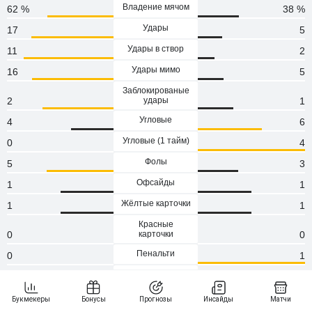
Владение мячом
62 %
38 %
Удары
17
5
Удары в створ
11
2
Удары мимо
16
5
Заблокированые
2
удары
1
Угловые
4
6
Угловые (1 тaйм)
0
4
Фолы
5
3
Офсайды
1
1
Жёлтые карточки
1
1
Красные
0
карточки
0
Пенальти
0
1
Атаки
133
56
Сейвы
0
0