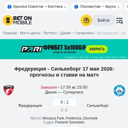
Крылья Советов — Балтика
Локомотив — Акрон
Войти
Главная
/
Матч-центр
/
Футбол
/
Дания — Суперлига
/
Фредериция - Сил
Фредериция - Силькеборг 17 мая 2026:
прогнозы и ставки на матч
17.05 вс 15:00
Завершён
•
Дания — Суперлига
4 : 1
Фредериция
Силькеборг
3 : 0
Место:
Monjasa Park, Fredericia, Denmark
Судья:
Frederik Svendsen