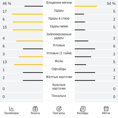
Владение мячом
46 %
54 %
Удары
17
5
Удары в створ
6
2
Удары мимо
15
5
Заблокированые
4
удары
2
Угловые
6
6
Угловые (1 тaйм)
3
2
Фолы
13
5
Офсайды
1
1
Жёлтые карточки
2
2
Красные
0
карточки
0
Пенальти
0
0
Атаки
108
98
Сейвы
2
4