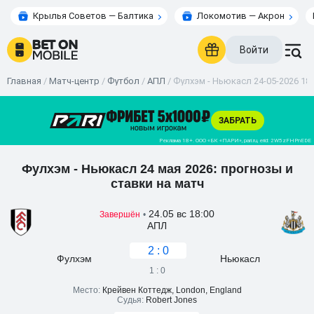
Крылья Советов — Балтика
Локомотив — Акрон
Войти
Главная
/
Матч-центр
/
Футбол
/
АПЛ
/
Фулхэм - Ньюкасл 24-05-2026 18:
Фулхэм - Ньюкасл 24 мая 2026: прогнозы и
ставки на матч
24.05 вс 18:00
Завершён
•
АПЛ
2 : 0
Фулхэм
Ньюкасл
1 : 0
Место:
Крейвен Коттедж, London, England
Судья:
Robert Jones