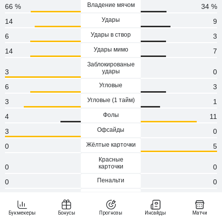
Владение мячом
66 %
34 %
Удары
14
9
Удары в створ
6
3
Удары мимо
14
7
Заблокированые
3
удары
0
Угловые
6
3
Угловые (1 тaйм)
3
1
Фолы
4
11
Офсайды
3
0
Жёлтые карточки
0
5
Красные
0
карточки
0
Пенальти
0
0
Атаки
156
60
Сейвы
3
6