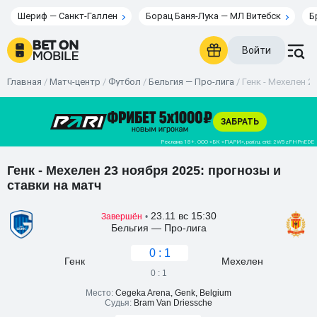
Шериф — Санкт-Галлен
Борац Баня-Лука — МЛ Витебск
Б
Войти
Главная
/
Матч-центр
/
Футбол
/
Бельгия — Про-лига
/
Генк - Мехелен 23
Генк - Мехелен 23 ноября 2025: прогнозы и
ставки на матч
23.11 вс 15:30
Завершён
•
Бельгия — Про-лига
0 : 1
Генк
Мехелен
0 : 1
Место:
Cegeka Arena, Genk, Belgium
Судья:
Bram Van Driessche