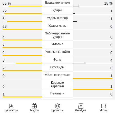
Владение мячом
85 %
15 %
Удары
22
1
Удары в створ
8
1
Удары мимо
23
0
Заблокированые
4
удары
0
Угловые
7
0
Угловые (1 тaйм)
2
0
Фолы
8
4
Офсайды
2
0
Жёлтые карточки
0
1
Красные
0
карточки
1
Пенальти
1
0
Атаки
161
33
Сейвы
1
5