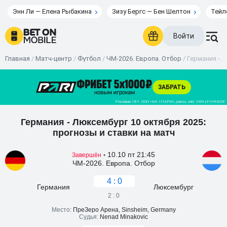
Энн Ли — Елена Рыбакина
Зизу Бергс — Бен Шелтон
Тейл
Войти
Главная
/
Матч-центр
/
Футбол
/
ЧМ-2026. Европа. Отбор
/
Германия - Л
Германия - Люксембург 10 октября 2025:
прогнозы и ставки на матч
10.10 пт 21:45
Завершён
•
ЧМ-2026. Европа. Отбор
4 : 0
Германия
Люксембург
2 : 0
Место:
ПреЗеро Арена, Sinsheim, Germany
Судья:
Nenad Minakovic