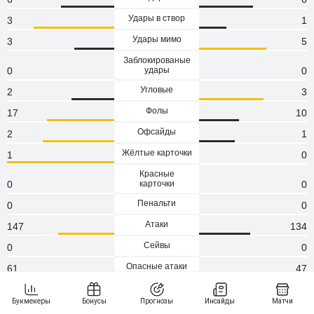
Удары в створ
3
1
Удары мимо
3
5
Заблокированые
0
удары
0
Угловые
2
3
Фолы
17
10
Офсайды
2
1
Жёлтые карточки
1
0
Красные
0
карточки
0
Пенальти
0
0
Атаки
147
134
Сейвы
0
0
Опасные атаки
61
47
Замены
6
4
Травмы
1
1