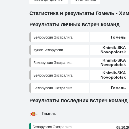
Статистика и результаты Гомель - Хи
Результаты личных встреч команд
Гомель
Белоруссия Экстралига
Khimik-SKA
Кубок Белоруссии
Novopolotsk
Khimik-SKA
Белоруссия Экстралига
Novopolotsk
Khimik-SKA
Белоруссия Экстралига
Novopolotsk
Гомель
Белоруссия Экстралига
Результаты последних встреч команд
Гомель
Белоруссия Экстралига
05.10.2