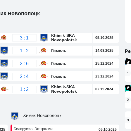
мик Новополоцк
Khimik-SKA
3 : 1
05.10.2025
Novopolotsk
1 : 2
Гомель
14.08.2025
Ре
2 : 6
Гомель
25.12.2024
1
2 : 4
Гомель
23.12.2024
Khimik-SKA
1 : 2
02.11.2024
Novopolotsk
2
Химик Новополоцк
3
Белоруссия Экстралига
025
05.10.2025