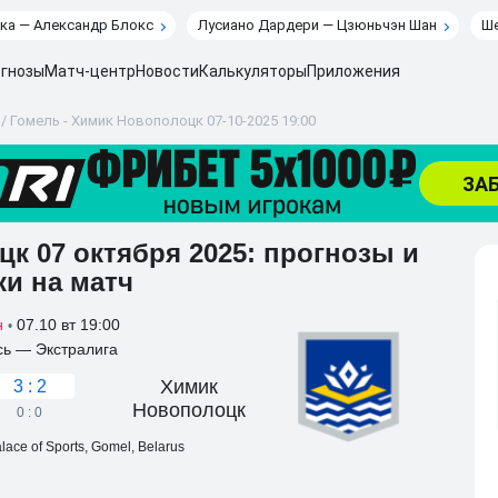
ка — Александр Блокс
Лусиано Дардери — Цзюньчэн Шан
Ше
гнозы
Матч-центр
Новости
Калькуляторы
Приложения
/
Гомель - Химик Новополоцк 07-10-2025 19:00
к 07 октября 2025: прогнозы и
ки на матч
07.10 вт 19:00
н
•
сь — Экстралига
Химик
3 : 2
Новополоцк
0 : 0
lace of Sports, Gomel, Belarus