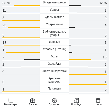
Владение мячом
68 %
32 %
Удары
11
3
Удары в створ
5
0
Удары мимо
23
4
Заблокированые
5
удары
0
Угловые
18
1
Угловые (1 тaйм)
11
1
Фолы
7
10
Офсайды
2
2
Жёлтые карточки
0
1
Красные
0
карточки
1
Пенальти
1
0
Атаки
97
53
Сейвы
1
2