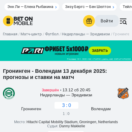
Энн Ли — Елена Рыбакина
Зизу Бергс — Бен Шелтон
Тейл
Войти
Главная
/
Матч-центр
/
Футбол
/
Нидерланды — Эредивизи
/
Гронинген 
Гронинген - Волендам 13 декабря 2025:
прогнозы и ставки на матч
13.12 сб 20:45
Завершён
•
Нидерланды — Эредивизи
3 : 0
Гронинген
Волендам
1 : 0
Место:
Hitachi Capital Mobility Stadium, Groningen, Netherlands
Судья:
Danny Makkelie