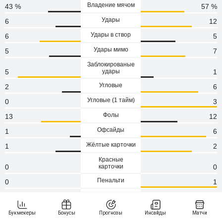
Владение мячом
43 %
57 %
Удары
6
12
Удары в створ
6
5
Удары мимо
5
7
Заблокированые
5
удары
1
Угловые
2
6
Угловые (1 тaйм)
0
3
Фолы
13
12
Офсайды
1
6
Жёлтые карточки
1
2
Красные
0
карточки
0
Пенальти
0
1
Атаки
64
96
Сейвы
6
3