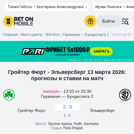
Талия Гибсон — Екатерина Александрова
Иржи Лехечка — Але
Войти
Главная
/
Матч-центр
/
Футбол
/
Германия — Бундеслига 2
/
Гройтер Фюр
Гройтер Фюрт - Эльвeрсберг 13 марта 2026:
прогнозы и ставки на матч
13.03 пт 20:30
Завершён
•
Германия — Бундеслига 2
2 : 0
Гройтер Фюрт
Эльвeрсберг
1 : 0
Место:
Тролли Арена, Furth, Germany
Судья:
Felix Prigan