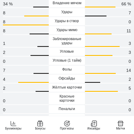
Владение мячом
34 %
66 %
Удары
8
7
Удары в створ
8
0
Удары мимо
8
11
Заблокированые
1
удары
3
Угловые
2
3
Угловые (1 тaйм)
0
0
Фолы
7
14
Офсайды
4
2
Жёлтые карточки
2
5
Красные
0
карточки
0
Пенальти
0
0
Атаки
64
104
Сейвы
1
3