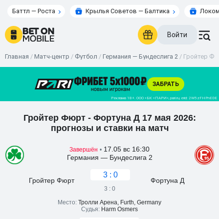
Баттл — Роста
Крылья Советов — Балтика
Локом
Войти
Главная
/
Матч-центр
/
Футбол
/
Германия — Бундеслига 2
/
Гройтер Фюр
Гройтер Фюрт - Фортуна Д 17 мая 2026:
прогнозы и ставки на матч
17.05 вс 16:30
Завершён
•
Германия — Бундеслига 2
3 : 0
Гройтер Фюрт
Фортуна Д
3 : 0
Место:
Тролли Арена, Furth, Germany
Судья:
Harm Osmers