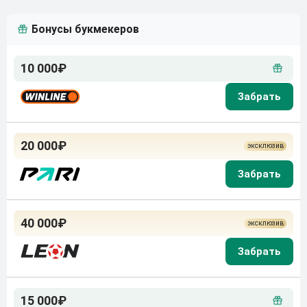
Бонусы букмекеров
10 000₽
20 000₽
40 000₽
15 000₽